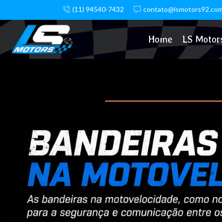
(11) 94540-7432
contato@lsmotors92.com
Home
LS Motor